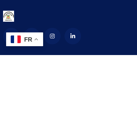
FR
La Commune d’arrondissement de Yaoundé
4
La commune de YAOUNDE IV est créée en 1987 par décret
numéro 87-1366 du 24 septembre 1987 modifié par le décret
numéro 92-187 du 1er septembre 1992 portant création de