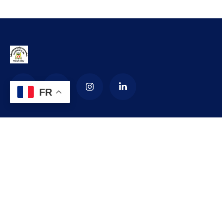
FR
La Commune d’arrondissement de
Yaoundé 4
La commune de YAOUNDE IV est créée en 1987 par décret