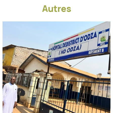
Autres
HÔPITAUX GÉNÉRAUX ET RÉGIONAUX
,
OFFRES
SANITAIRES
Hôpital de district