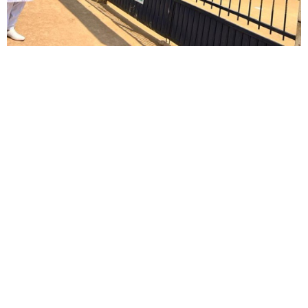
d’Odza