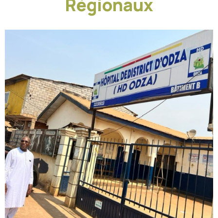
Régionaux
HÔPITAUX GÉNÉRAUX ET RÉGIONAUX
,
OFFRES
SANITAIRES
Hôpital de district
d’Odza