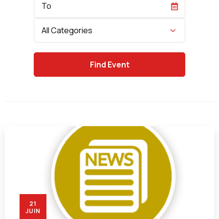
Date
Category
All Categories
21
JUIN