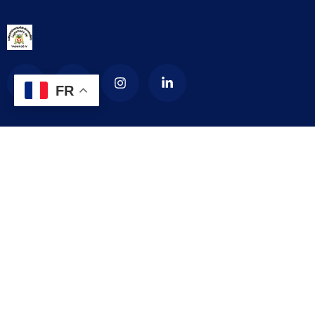
FR
La Commune d’arrondissement de Yaoundé
4
La commune de YAOUNDE IV est créée en 1987 par décret
numéro 87-1366 du 24 septembre 1987 modifié par le décret
numéro 92-187 du 1er septembre 1992 portant création de