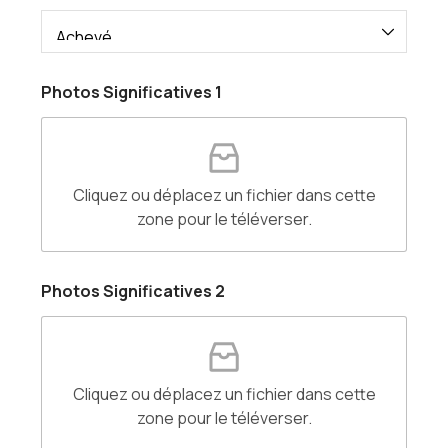
o
j
e
t
d
Photos Significatives 1
u
d
u
Cliquez ou déplacez un fichier dans cette
zone pour le téléverser.
N
Photos Significatives 2
o
m
(
m
e
n
Cliquez ou déplacez un fichier dans cette
t
zone pour le téléverser.
i
o