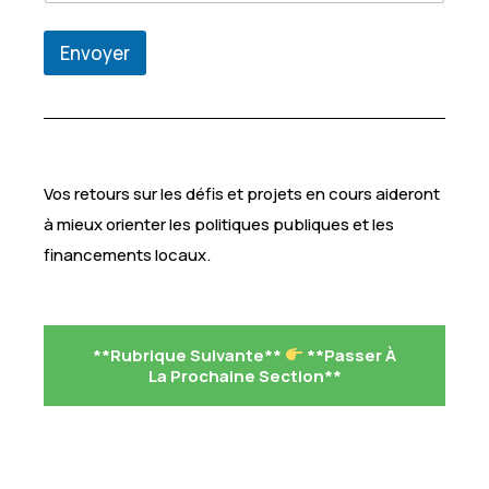
n
B
Envoyer
I
P
,
Vos retours sur les défis et projets en cours aideront
à mieux orienter les politiques publiques et les
financements locaux.
**Rubrique Suivante**
**Passer À
La Prochaine Section**