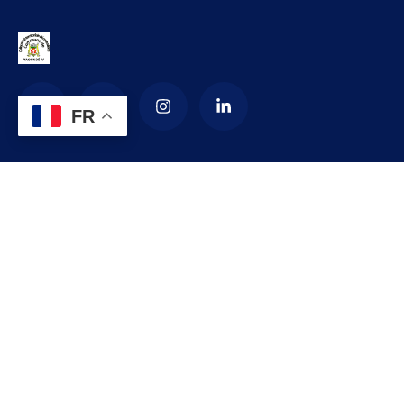
FR
La Commune d’arrondissement de
Yaoundé 4
La commune de YAOUNDE IV est créée en 1987 par décret
numéro 87-1366 du 24 septembre 1987 modifié par le
décret numéro 92-187 du 1er septembre 1992 portant