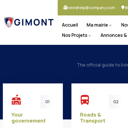
needhelp@company.com
8
Accueil
Ma mairie
No
Nos Projets
Annonces &
The official guide to liv
01
02
Your
Roads &
governement
Transport