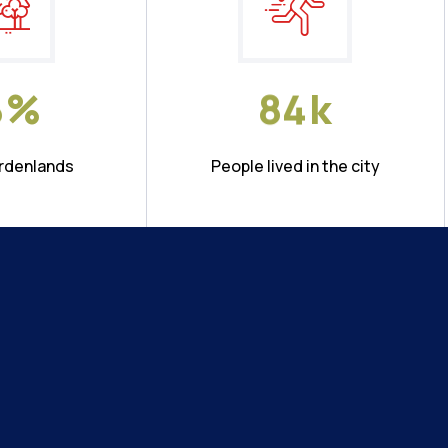
6
%
8
4
k
ardenlands
People lived in the city