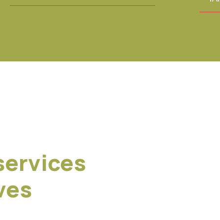
 services
ves