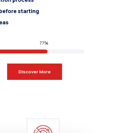
efore starting
deas
77%
Discover More