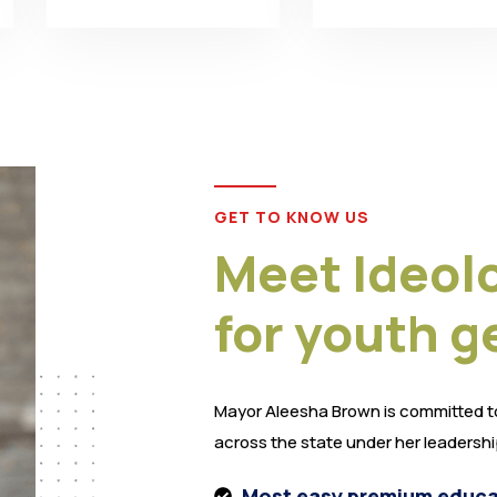
GET TO KNOW US
Meet Ideolo
for youth g
Mayor Aleesha Brown is committed t
across the state under her leadershi
Most easy premium educa