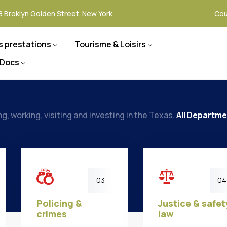
8 Broklyn Golden Street. New York
Cou
s prestations
Tourisme & Loisirs
 Docs
ing, working, visiting and investing in the Texas.
All Departm
03
04
Policing &
Justice & safet
crimes
law