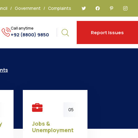
ncil
/
Government
/
Complaints
Call anytime
Report Issues
+92 (8800) 9850
ents
05
y
Jobs &
Unemployment