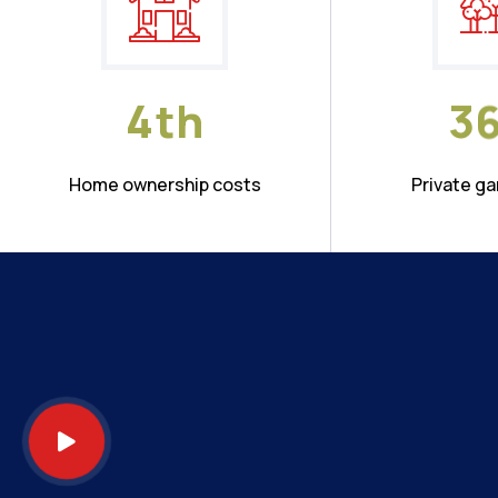
4
th
3
Home ownership costs
Private g