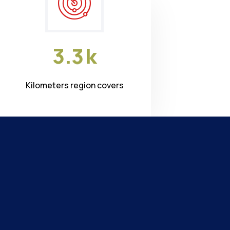
3
.
3
k
Kilometers region covers