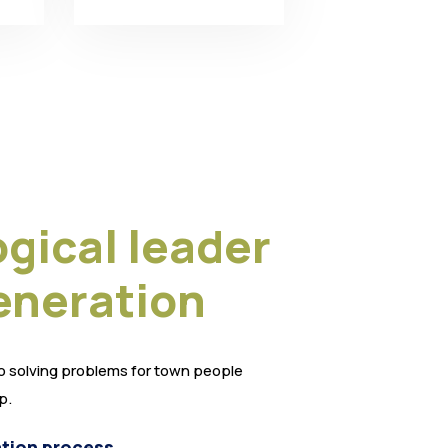
gical leader
eneration
o solving problems for town people
p.
tion process