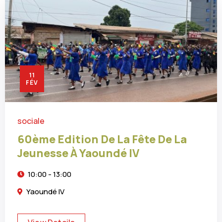
11
FÉV
sociale
60ème Edition De La Fête De La
Jeunesse À Yaoundé IV
10:00 - 13:00
Yaoundé IV