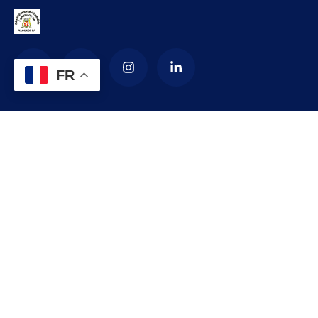
FR
La Commune d’arrondissement de
Yaoundé 4
La commune de YAOUNDE IV est créée en 1987 par décret
numéro 87-1366 du 24 septembre 1987 modifié par le
décret numéro 92-187 du 1er septembre 1992 portant
création de l’arrondissement de YAOUNDE IV comme