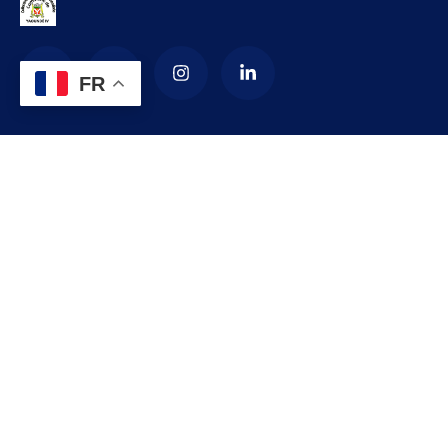
FR
La Commune d’arrondissement de
Yaoundé 4
La commune de YAOUNDE IV est créée en 1987 par décret
numéro 87-1366 du 24 septembre 1987 modifié par le
décret numéro 92-187 du 1er septembre 1992 portant
création de l’arrondissement de YAOUNDE IV comme
subdivision de la communauté urbaine de YAOUNDE.