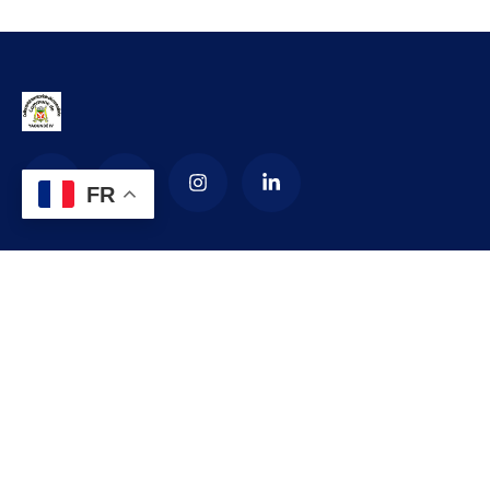
FR
La Commune d’arrondissement de
Yaoundé 4
La commune de YAOUNDE IV est créée en 1987 par décret