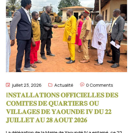
juillet 23, 2026
Actualité
0 Comments
I𝐍𝐒𝐓𝐀𝐋𝐋𝐀𝐓𝐈𝐎𝐍𝐒 𝐎𝐅𝐅𝐈𝐂𝐈𝐄𝐋𝐋𝐄𝐒 𝐃𝐄𝐒
𝐂𝐎𝐌𝐈𝐓𝐄𝐒 𝐃𝐄 𝐐𝐔𝐀𝐑𝐓𝐈𝐄𝐑S 𝐎𝐔
𝐕𝐈𝐋𝐋𝐀𝐆𝐄𝐒 𝐃𝐄 𝐘𝐀𝐎𝐔𝐍𝐃𝐄 𝐈𝐕 𝐃𝐔 𝟐𝟐
𝐉𝐔𝐈𝐋𝐋𝐄𝐓 𝐀𝐔 𝟐𝟖 𝐀𝐎𝐔𝐓 𝟐𝟎𝟐𝟔
La délégation de la Mairie de Yaoundé IV a entamé, ce 22